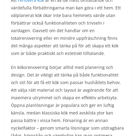
Att
renovera kök
är en av de mest omfattande och
värdefulla förbättringarna man kan göra i ett hem. Ett
välplanerat kök ökar inte bara hemmets värde utan
förbättrar också funktionaliteten och trivseln i
vardagen. Oavsett om det handlar om en
totalrenovering eller en mindre uppfräschning finns
det många aspekter att tänka på för att skapa ett kök
som är både praktiskt och estetiskt tilltalande.
En köksrenovering börjar alltid med planering och
design. Det är viktigt att tänka på både funktionalitet
och stil för att få ett kök som passar hushållets behov.
Att välja rätt material och layout är avgörande för att
maximera utrymmet och skapa en effektiv arbetsyta.
Öppna planlösningar är populära och ger en luftig
känsla, medan klassiska kök med avskilda ytor kan
passa bättre i vissa hem. Förvaring är en annan
nyckelfaktor – genom smarta lösningar som utdragbara
lådor, hörnskåp och vägghyllor kan man optimera