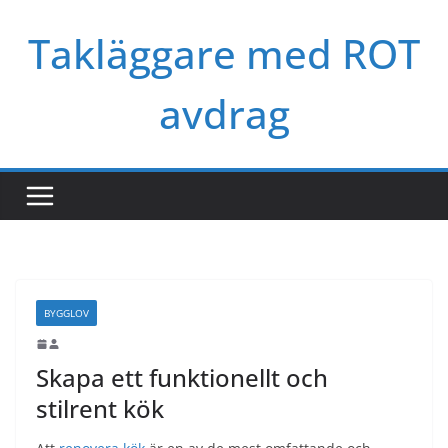
Skip
Takläggare med ROT
to
content
avdrag
BYGGLOV
Skapa ett funktionellt och
stilrent kök